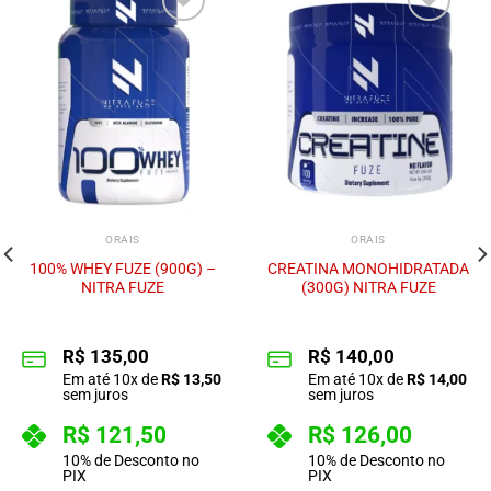
Adicionar
Adicionar
à lista de
à lista de
desejos
desejos
ORAIS
ORAIS
100% WHEY FUZE (900G) –
CREATINA MONOHIDRATADA
NITRA FUZE
(300G) NITRA FUZE
R$
135,00
R$
140,00
Em até
10
x de
R$
13,50
Em até
10
x de
R$
14,00
sem juros
sem juros
R$
121,50
R$
126,00
10% de Desconto no
10% de Desconto no
PIX
PIX