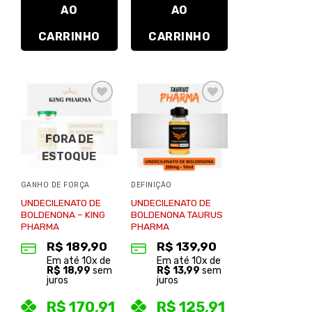
AO
AO
CARRINHO
CARRINHO
Adicionar
Adicionar
à lista de
à lista de
desejos
desejos
FORA DE
ESTOQUE
GANHO DE FORÇA
DEFINIÇÃO
UNDECILENATO DE
UNDECILENATO DE
BOLDENONA – KING
BOLDENONA TAURUS
PHARMA
PHARMA
R$
189,90
R$
139,90
Em até
10
x de
Em até
10
x de
R$
18,99
sem
R$
13,99
sem
juros
juros
R$
170,91
R$
125,91