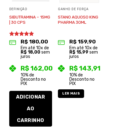
DEFINIÇÃO
GANHO DE FORÇA
SIBUTRAMINA – 15MG
STANO AQUOSO KING
| 30 CPS
PHARMA 30ML
Avaliação
R$
180,00
R$
159,90
5.00
de 5
Em até
10
x de
Em até
10
x de
R$
18,00
sem
R$
15,99
sem
juros
juros
R$
162,00
R$
143,91
10% de
10% de
Desconto no
Desconto no
PIX
PIX
LER MAIS
ADICIONAR
AO
CARRINHO