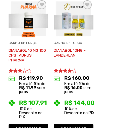
Adicionar
Adicionar
à lista de
à lista de
desejos
desejos
GANHO DE FORÇA
GANHO DE FORÇA
DIANABOL 10 MG 100
DIANABOL 10MG –
CPS TAURUS
LANDERLAN
PHARMA
Avaliação
R$
119,90
Avaliação
R$
160,00
3.00
4.20
de 5
Em até
10
x de
Em até
10
x de
de 5
R$
11,99
sem
R$
16,00
sem
juros
juros
R$
107,91
R$
144,00
10% de
10% de
Desconto no
Desconto no PIX
PIX