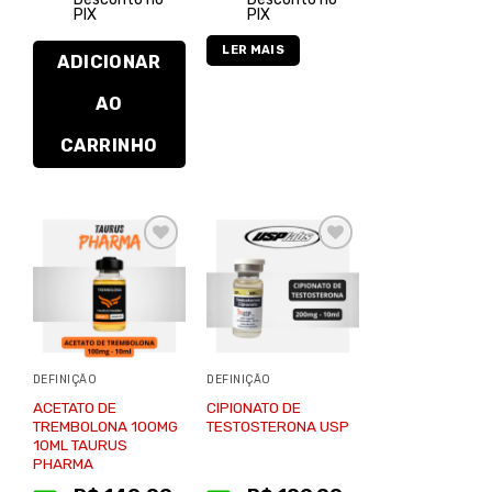
PIX
PIX
LER MAIS
ADICIONAR
AO
CARRINHO
Adicionar
Adicionar
à lista de
à lista de
desejos
desejos
DEFINIÇÃO
DEFINIÇÃO
ACETATO DE
CIPIONATO DE
TREMBOLONA 100MG
TESTOSTERONA USP
10ML TAURUS
PHARMA