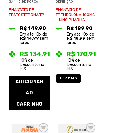
GANHO DE FORÇA
DEFINIÇÃO
ENANTATO DE
ENANTATO DE
TESTOSTERONA TP
TREMBOLONA 100MG
– KING PHARMA
R$
149,90
R$
189,90
Em até
10
x de
Em até
10
x de
R$
14,99
sem
R$
18,99
sem
juros
juros
R$
134,91
R$
170,91
10% de
10% de
Desconto no
Desconto no
PIX
PIX
LER MAIS
ADICIONAR
AO
CARRINHO