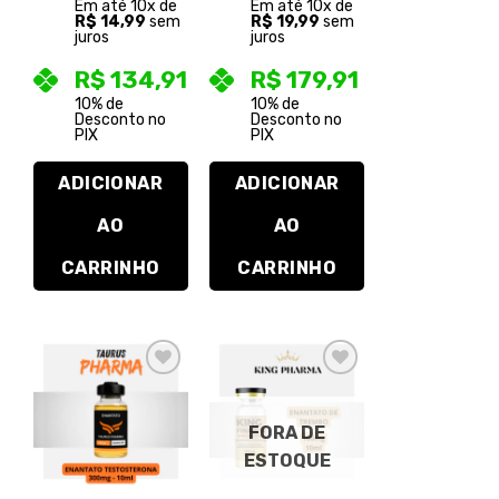
Em até
10
x de
Em até
10
x de
R$
14,99
sem
R$
19,99
sem
juros
juros
R$
134,91
R$
179,91
10% de
10% de
Desconto no
Desconto no
PIX
PIX
ADICIONAR
ADICIONAR
AO
AO
CARRINHO
CARRINHO
Adicionar
Adicionar
à lista de
à lista de
desejos
desejos
FORA DE
ESTOQUE