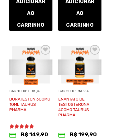
ADICIONAR
ADICIONAR
AO
AO
CARRINHO
CARRINHO
Adicionar
Adicionar
à lista de
à lista de
desejos
desejos
GANHO DE FORÇA
GANHO DE MASSA
DURATESTON 300MG
ENANTATO DE
10ML TAURUS
TESTOSTERONA
PHARMA
400MG TAURUS
PHARMA
Avaliação
R$
149,90
R$
199,90
5.00
de 5