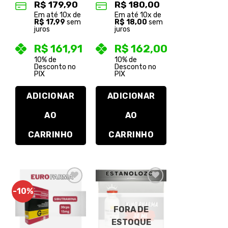
R$
179,90
R$
180,00
Em até
10
x de
Em até
10
x de
R$
17,99
sem
R$
18,00
sem
juros
juros
R$
161,91
R$
162,00
10% de
10% de
Desconto no
Desconto no
PIX
PIX
ADICIONAR
ADICIONAR
AO
AO
CARRINHO
CARRINHO
-10%
Adicionar
Adicionar
à lista de
à lista de
desejos
desejos
FORA DE
ESTOQUE