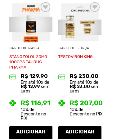
Adicionar
Adicionar
à lista de
à lista de
desejos
desejos
GANHO DE MASSA
GANHO DE FORÇA
STANOZOLOL 20MG
TESTOVIRON KING
100CPS TAURUS
PHARMA
R$
129,90
R$
230,00
Em até
10
x de
Em até
10
x de
R$
12,99
sem
R$
23,00
sem
juros
juros
R$
116,91
R$
207,00
10% de
10% de
Desconto no
Desconto no PIX
PIX
ADICIONAR
ADICIONAR