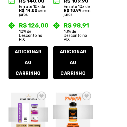
R$
140,00
R$
109,90
Em até
10
x de
Em até
10
x de
R$
14,00
sem
R$
10,99
sem
juros
juros
R$
126,00
R$
98,91
10% de
10% de
Desconto no
Desconto no
PIX
PIX
ADICIONAR
ADICIONAR
AO
AO
CARRINHO
CARRINHO
Adicionar
Adicionar
à lista de
à lista de
desejos
desejos