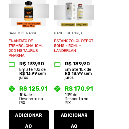
Adicionar
Adicionar
à lista de
à lista de
desejos
desejos
GANHO DE MASSA
GANHO DE FORÇA
ENANTATO DE
ESTANOZOLOL DEPOT
TREMBOLONA 10ML
50MG – 30ML –
200 MG TAURUS
LANDERLAN
PHARMA
R$
139,90
R$
189,90
Em até
10
x de
Em até
10
x de
R$
13,99
sem
R$
18,99
sem
juros
juros
R$
125,91
R$
170,91
10% de
10% de
Desconto no
Desconto no
PIX
PIX
ADICIONAR
ADICIONAR
AO
AO