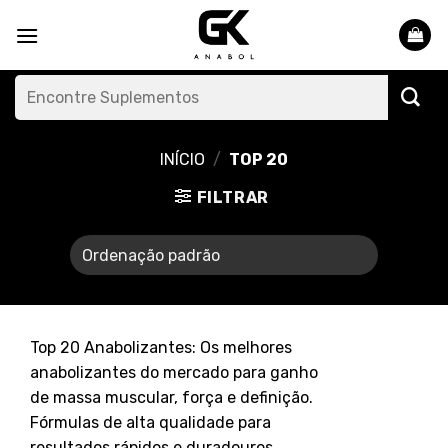
Skip
to
content
Pesquisar
por:
INÍCIO
/
TOP 20
FILTRAR
Top 20 Anabolizantes: Os melhores
anabolizantes do mercado para ganho
de massa muscular, força e definição.
Fórmulas de alta qualidade para
resultados rápidos e duradouros.