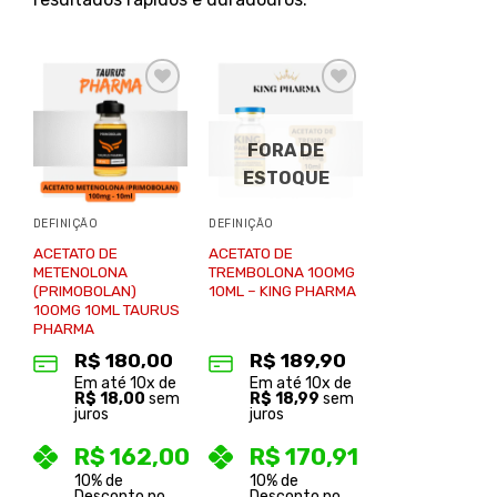
Adicionar
Adicionar
à lista de
à lista de
desejos
desejos
FORA DE
ESTOQUE
DEFINIÇÃO
DEFINIÇÃO
ACETATO DE
ACETATO DE
METENOLONA
TREMBOLONA 100MG
(PRIMOBOLAN)
10ML – KING PHARMA
100MG 10ML TAURUS
PHARMA
R$
180,00
R$
189,90
Em até
10
x de
Em até
10
x de
R$
18,00
sem
R$
18,99
sem
juros
juros
R$
162,00
R$
170,91
10% de
10% de
Desconto no
Desconto no