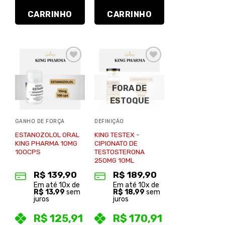
CARRINHO
CARRINHO
Adicionar
Adicionar
à lista de
à lista de
desejos
desejos
FORA DE
ESTOQUE
GANHO DE FORÇA
DEFINIÇÃO
ESTANOZOLOL ORAL
KING TESTEX -
KING PHARMA 10MG
CIPIONATO DE
100CPS
TESTOSTERONA
250MG 10ML
R$
139,90
R$
189,90
Em até
10
x de
Em até
10
x de
R$
13,99
sem
R$
18,99
sem
juros
juros
R$
125,91
R$
170,91